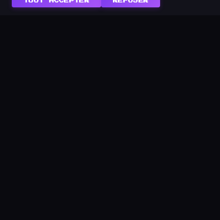
TOUT ACCEPTER
REFUSER
Le plus grand festival de retro-gaming de la région !
Revivez les classiques du jeu vidéo dans une
ambiance unique.
NAVIGATION